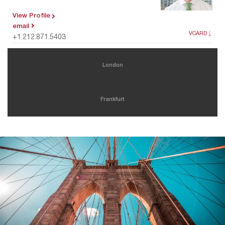
View Profile
email
VCARD
+1.212.871.5403
London
Frankfurt